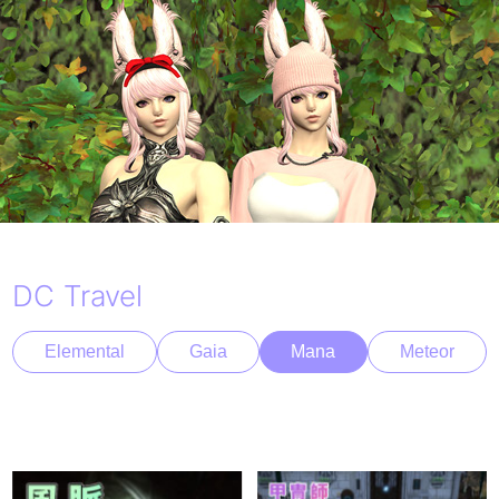
DC Travel
Elemental
Gaia
Mana
Meteor