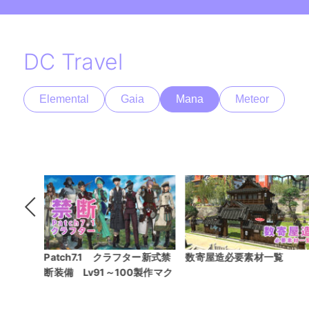
DC Travel
Elemental
Gaia
Mana
Meteor
21ジョブ
Patch7.1 クラフター新式禁
数寄屋造必要素材一覧
備）
断装備 Lv91～100製作マク
ロ