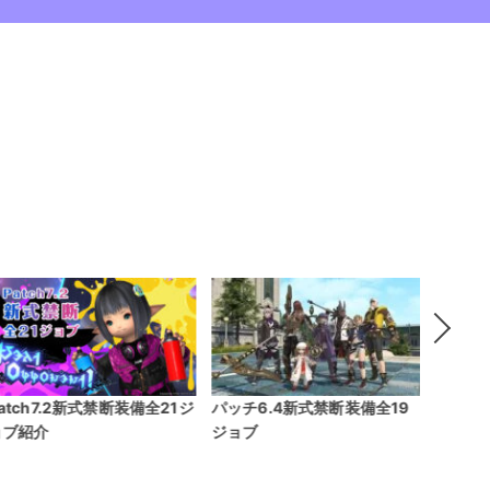
atch7.2新式禁断装備全21ジ
パッチ6.4新式禁断装備全19
Patch
ョブ紹介
ジョブ
スプロ
ン制作