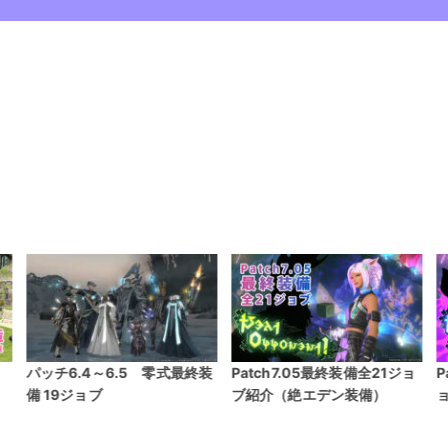
パッチ6.4～6.5 零式最終装
Patch7.05最終装備全21ジョ
P
備 19ジョブ
ブ紹介（絶エデン装備）