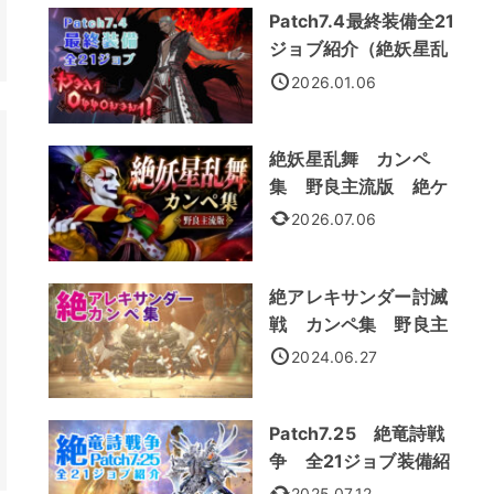
Patch7.4最終装備全21
ジョブ紹介（絶妖星乱
舞装備）
2026.01.06
絶妖星乱舞 カンペ
集 野良主流版 絶ケ
フカ
2026.07.06
絶アレキサンダー討滅
戦 カンペ集 野良主
流処理法
2024.06.27
Patch7.25 絶竜詩戦
争 全21ジョブ装備紹
介
2025.07.12