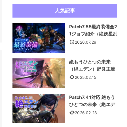
人気記事
Patch7.55最終装備全2
1ジョブ紹介（絶妖星乱
舞装備）
2026.07.29
絶もうひとつの未来
（絶エデン）野良主流
カンペ集
2025.02.15
Patch7.41対応 絶もう
ひとつの未来（絶エデ
ン） 全21ジョブ装備紹
2026.02.28
介