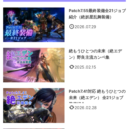
Patch7.55最終装備全21ジョブ
紹介（絶妖星乱舞装備）
2026.07.29
絶もうひとつの未来（絶エデ
ン）野良主流カンペ集
2025.02.15
Patch7.41対応 絶もうひとつの
未来（絶エデン） 全21ジョブ
装備紹介
2026.02.28