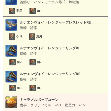
首飾り
パンデモニウム零式：煉獄編
意思
DH
ルナエンヴォイ・レンジャーブレスレットRE
腕輪
詩学
クリ
意思
ルナエンヴォイ・レンジャーリングRE
指輪
詩学
DH
DH
ルナエンヴォイ・レンジャーリングRE
指輪
詩学
DH
DH
キャラメルポップコーン
食事
クリティカル：+91
意思力：+151