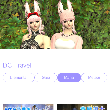
DC Travel
Elemental
Gaia
Mana
Meteor