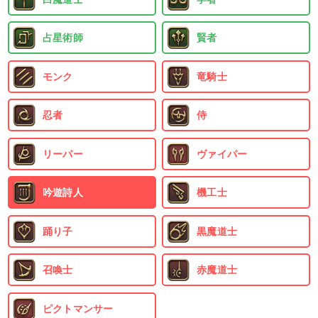
占星術師
賢者
モンク
竜騎士
忍者
侍
リーパー
ヴァイパー
吟遊詩人
機工士
踊り子
黒魔道士
召喚士
赤魔道士
ピクトマンサー