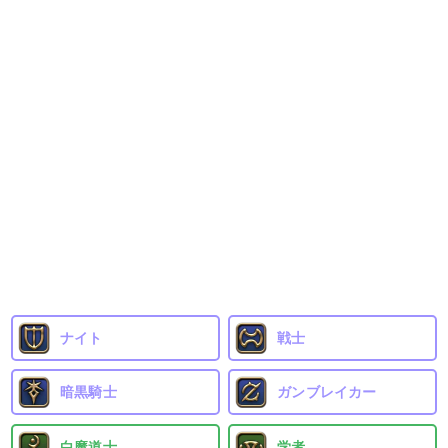
ナイト
戦士
暗黒騎士
ガンブレイカー
白魔道士
学者