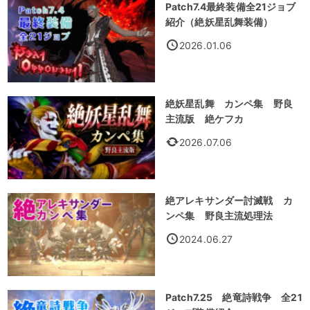
Patch7.4最終装備全21ジョブ
紹介（絶妖星乱舞装備）
2026.01.06
絶妖星乱舞 カンペ集 野良
主流版 絶ケフカ
2026.07.06
絶アレキサンダー討滅戦 カ
ンペ集 野良主流処理法
2024.06.27
Patch7.25 絶竜詩戦争 全21