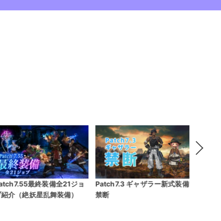
atch7.3 ギャザラー新式装備
ホエール級改 潜水艦必要素
ジンジ
禁断
材
要素材