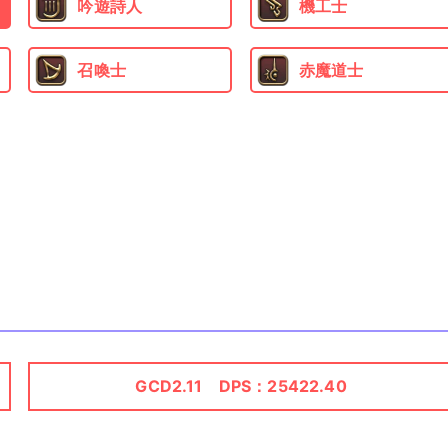
吟遊詩人
機工士
召喚士
赤魔道士
GCD2.11 DPS：25422.40