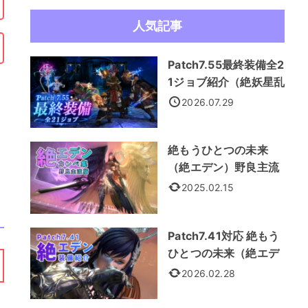
人気記事
Patch7.55最終装備全2
1ジョブ紹介（絶妖星乱
舞装備）
2026.07.29
絶もうひとつの未来
（絶エデン）野良主流
カンペ集
2025.02.15
Patch7.41対応 絶もう
ひとつの未来（絶エデ
ン） 全21ジョブ装備紹
2026.02.28
介