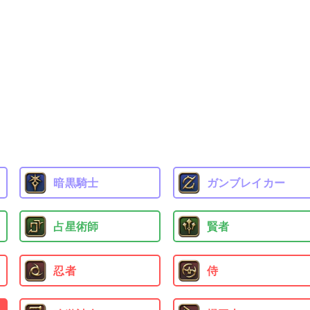
暗黒騎士
ガンブレイカー
占星術師
賢者
忍者
侍