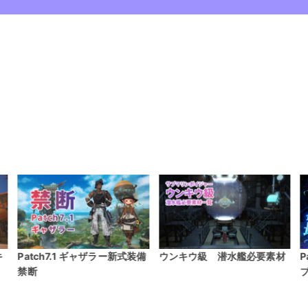
備
ウンキウ級 潜水艦必要素材
Patch7.55最終装備全21ジョ
P
ブ紹介（絶妖星乱舞装備）