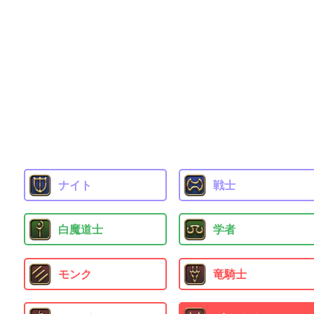
ナイト
戦士
白魔道士
学者
モンク
竜騎士