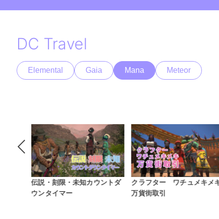
DC Travel
Elemental
Gaia
Mana
Meteor
ウントダ
クラフター ワチュメキメキ
Patch7.1 ギャザラー新式装
万貨街取引
禁断