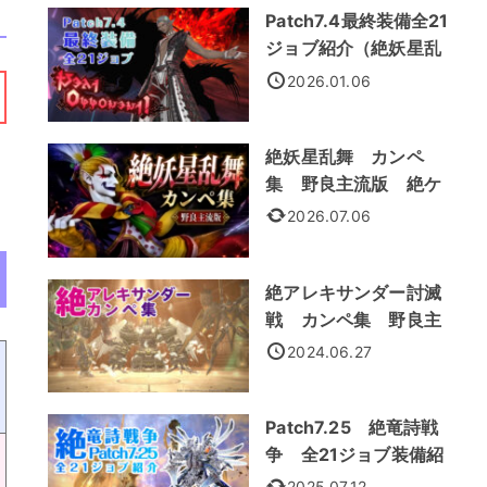
Patch7.4最終装備全21
ジョブ紹介（絶妖星乱
舞装備）
2026.01.06
絶妖星乱舞 カンペ
集 野良主流版 絶ケ
フカ
2026.07.06
絶アレキサンダー討滅
戦 カンペ集 野良主
流処理法
2024.06.27
Patch7.25 絶竜詩戦
争 全21ジョブ装備紹
介
2025.07.12