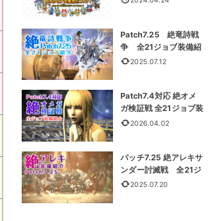
Patch7.25 絶竜詩戦
争 全21ジョブ装備紹
介
2025.07.12
Patch7.4対応 絶オメ
ガ検証戦 全21ジョブ装
備紹介
2026.04.02
パッチ7.25 絶アレキサ
ンダー討滅戦 全21ジ
ョブ装備
2025.07.20