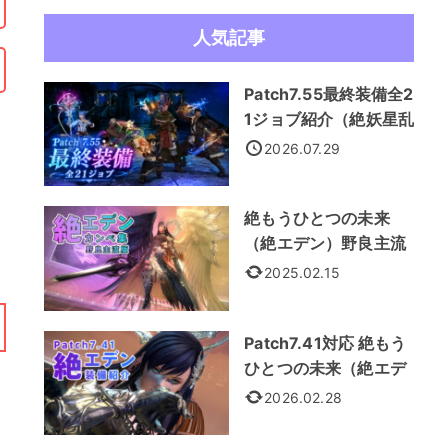
人気記事
Patch7.55最終装備全2
1ジョブ紹介（絶妖星乱
舞装備）
2026.07.29
絶もうひとつの未来
（絶エデン）野良主流
カンペ集
2025.02.15
Patch7.41対応 絶もう
ひとつの未来（絶エデ
ン） 全21ジョブ装備紹
2026.02.28
介