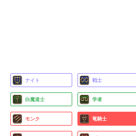
ナイト
戦士
白魔道士
学者
モンク
竜騎士