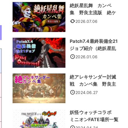
絶妖星乱舞 カンペ
集 野良主流版 絶ケ
フカ
2026.07.06
Patch7.4最終装備全21
ジョブ紹介（絶妖星乱
舞装備）
2026.01.06
絶アレキサンダー討滅
戦 カンペ集 野良主
流処理法
2024.06.27
妖怪ウォッチコラボ
ミニオンFATE場所一覧
2024.04.24