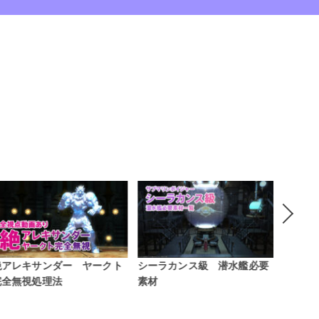
シーラカンス級 潜水艦必要
青魔道士 Lv80の装備紹介
Patc
素材
ロ 中
用の時