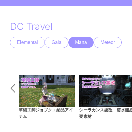
DC Travel
Elemental
Gaia
Mana
Meteor
納品アイ
シーラカンス級改 潜水艦必
Patch7.2伝説素材採取場所
要素材
覧
…