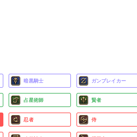
暗黒騎士
ガンブレイカー
占星術師
賢者
忍者
侍