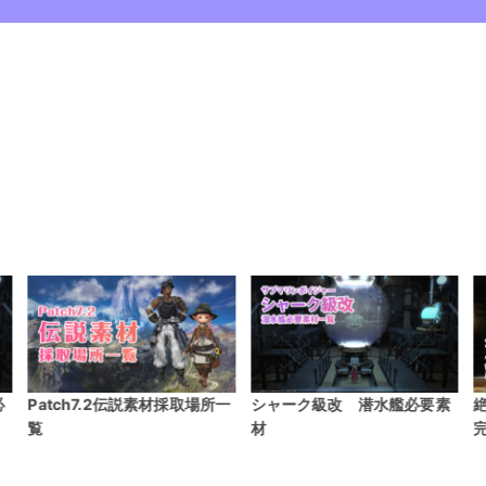
一
シャーク級改 潜水艦必要素
絶アレキサンダー ヤークト
材
完全無視処理法