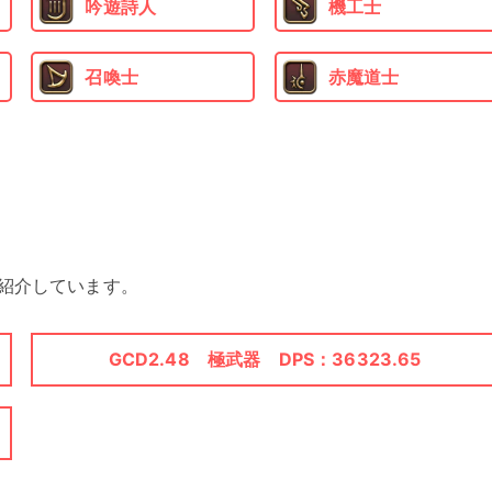
吟遊詩人
機工士
召喚士
赤魔道士
類を紹介しています。
GCD2.48 極武器 DPS：36323.65