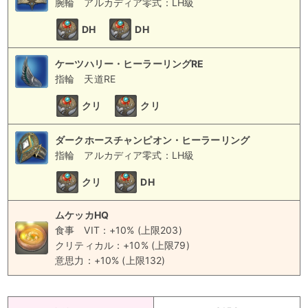
腕輪
アルカディア零式：LH級
DH
DH
ケーツハリー・ヒーラーリングRE
指輪
天道RE
クリ
クリ
ダークホースチャンピオン・ヒーラーリング
指輪
アルカディア零式：LH級
クリ
DH
ムケッカHQ
食事
VIT：+10% (上限203)
クリティカル：+10% (上限79)
意思力：+10% (上限132)