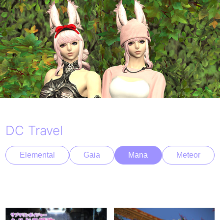
DC Travel
Elemental
Gaia
Mana
Meteor