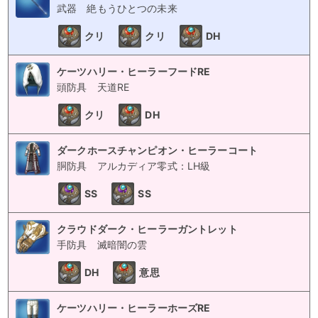
武器
絶もうひとつの未来
クリ
クリ
DH
ケーツハリー・ヒーラーフードRE
頭防具
天道RE
クリ
DH
ダークホースチャンピオン・ヒーラーコート
胴防具
アルカディア零式：LH級
SS
SS
クラウドダーク・ヒーラーガントレット
手防具
滅暗闇の雲
DH
意思
ケーツハリー・ヒーラーホーズRE