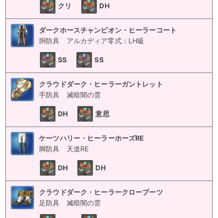
クリ
DH
ダークホースチャンピオン・ヒーラーコート
胴防具
アルカディア零式：LH級
SS
SS
クラウドダーク・ヒーラーガントレット
手防具
滅暗闇の雲
DH
意思
ケーツハリー・ヒーラーホーズRE
脚防具
天道RE
DH
DH
クラウドダーク・ヒーラークローブーツ
足防具
滅暗闇の雲