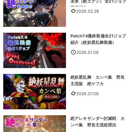
未来（絶エデン） 全21ジョブ
装備紹介
2026.02.28
Patch7.4最終装備全21ジョブ
紹介（絶妖星乱舞装備）
2026.01.06
絶妖星乱舞 カンペ集 野良
主流版 絶ケフカ
2026.07.06
絶アレキサンダー討滅戦 カ
ンペ集 野良主流処理法