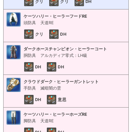
クリ
クリ
DH
ケーツハリー・ヒーラーフードRE
頭防具
天道RE
クリ
DH
ダークホースチャンピオン・ヒーラーコート
胴防具
アルカディア零式：LH級
DH
DH
クラウドダーク・ヒーラーガントレット
手防具
滅暗闇の雲
DH
意思
ケーツハリー・ヒーラーホーズRE
脚防具
天道RE