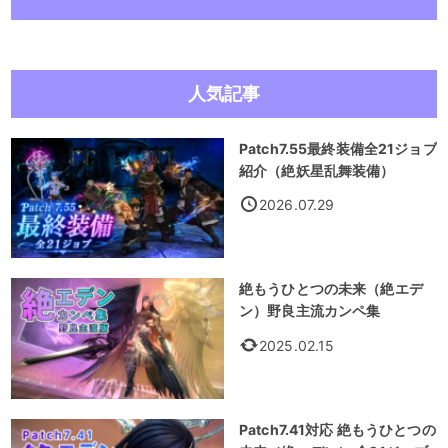
人気記事
Patch7.55最終装備全21ジョブ
紹介（絶妖星乱舞装備）
2026.07.29
絶もうひとつの未来（絶エデ
ン）野良主流カンペ集
2025.02.15
Patch7.41対応 絶もうひとつの