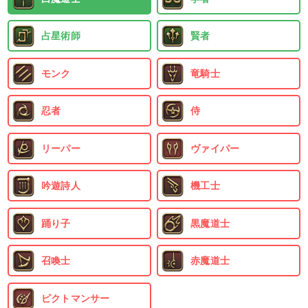
占星術師
賢者
モンク
竜騎士
忍者
侍
リーパー
ヴァイパー
吟遊詩人
機工士
踊り子
黒魔道士
召喚士
赤魔道士
ピクトマンサー