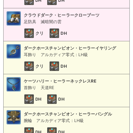
DH
DH
クラウドダーク・ヒーラークローブーツ
足防具
滅暗闇の雲
クリ
DH
ダークホースチャンピオン・ヒーラーイヤリング
耳飾り
アルカディア零式：LH級
クリ
DH
ケーツハリー・ヒーラーネックレスRE
首飾り
天道RE
DH
DH
ダークホースチャンピオン・ヒーラーバングル
腕輪
アルカディア零式：LH級
DH
DH