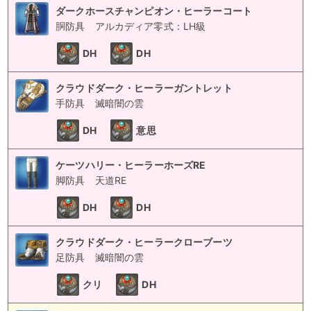
ダークホースチャンピオン・ヒーラーコート
胴防具
アルカディア零式：LH級
DH
DH
クラウドダーク・ヒーラーガントレット
手防具
滅暗闇の雲
DH
意思
ケーツハリー・ヒーラーホーズRE
脚防具
天道RE
DH
DH
クラウドダーク・ヒーラークローブーツ
足防具
滅暗闇の雲
クリ
DH