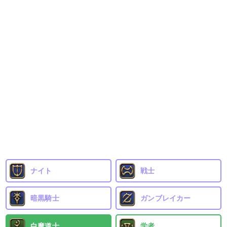
ナイト
戦士
暗黒騎士
ガンブレイカー
白魔道士
学者