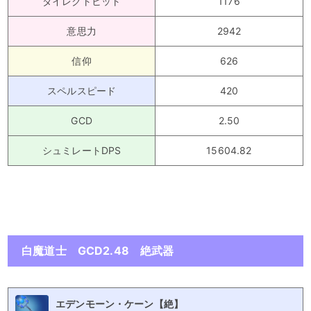
ダイレクトヒット
1176
意思力
2942
信仰
626
スペルスピード
420
GCD
2.50
シュミレートDPS
15604.82
白魔道士 GCD2.48 絶武器
エデンモーン・ケーン【絶】