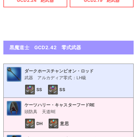
GCD2.24 絶武器
GCD2.19 絶武器
黒魔道士 GCD2.42 零式武器
ダークホースチャンピオン・ロッド
武器
アルカディア零式：LH級
SS
SS
ケーツハリー・キャスターフードRE
頭防具
天道RE
DH
意思