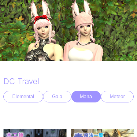
DC Travel
Elemental
Gaia
Mana
Meteor