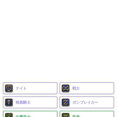
ナイト
戦士
暗黒騎士
ガンブレイカー
白魔道士
学者