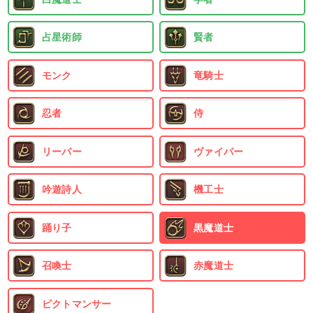
占星術師
賢者
モンク
竜騎士
忍者
侍
リーパー
ヴァイパー
吟遊詩人
機工士
踊り子
黒魔道士
召喚士
赤魔道士
ピクトマンサー