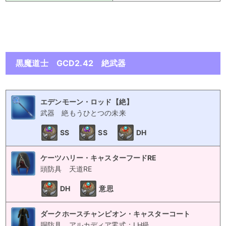
黒魔道士 GCD2.42 絶武器
エデンモーン・ロッド【絶】
武器
絶もうひとつの未来
SS
SS
DH
ケーツハリー・キャスターフードRE
頭防具
天道RE
DH
意思
ダークホースチャンピオン・キャスターコート
胴防具
アルカディア零式：LH級