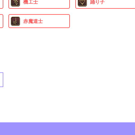
機工士
踊り子
赤魔道士