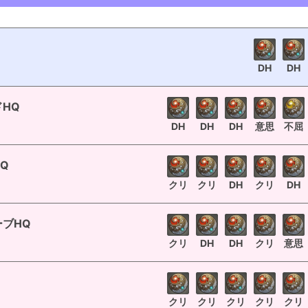
DH
DH
HQ
DH
DH
DH
意思
不屈
Q
クリ
クリ
DH
クリ
DH
ブHQ
クリ
DH
DH
クリ
意思
クリ
クリ
クリ
クリ
クリ