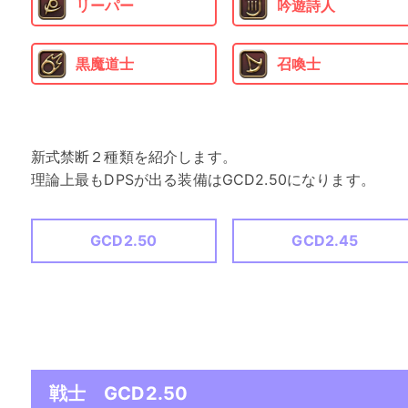
リーパー
吟遊詩人
黒魔道士
召喚士
新式禁断２種類を紹介します。
理論上最もDPSが出る装備はGCD2.50になります。
GCD2.50
GCD2.45
戦士 GCD2.50