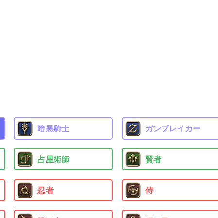
暗黒騎士
ガンブレイカー
占星術師
賢者
忍者
侍