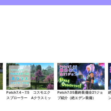
Patch7.05最終装備全21ジョ
絶もうひとつの未来（絶エデ
ッ
ブ紹介（絶エデン装備）
ン）基本イディルカンペ集