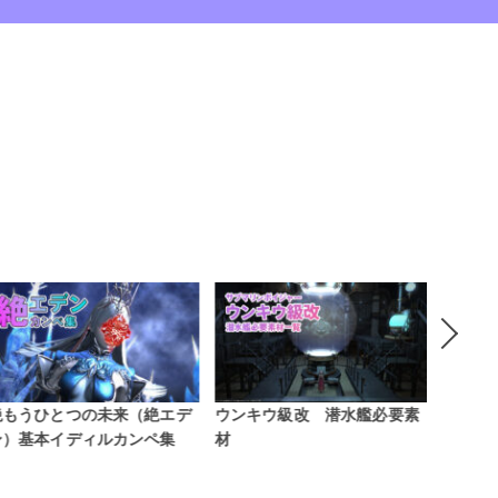
ウンキウ級改 潜水艦必要素
黄金のレガシー風脈一覧 座
コスモ
材
標付き
【マイ
ッショ