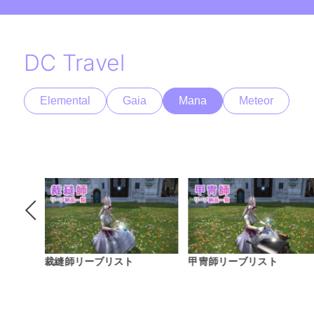
DC Travel
Elemental
Gaia
Mana
Meteor
甲冑師リーブリスト
Patch7.4～7.5 コスモエク
スプローラー Aクラスミ
ション制作マクロ