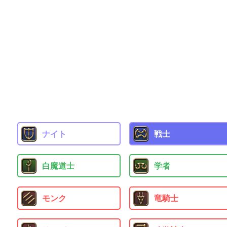
ナイト
戦士
白魔道士
学者
モンク
竜騎士