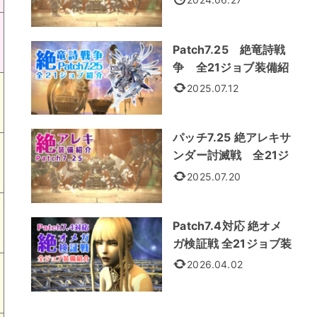
Patch7.25 絶竜詩戦
争 全21ジョブ装備紹
介
2025.07.12
パッチ7.25 絶アレキサ
ンダー討滅戦 全21ジ
ョブ装備
2025.07.20
Patch7.4対応 絶オメ
ガ検証戦 全21ジョブ装
備紹介
2026.04.02