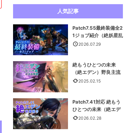
人気記事
Patch7.55最終装備全2
1ジョブ紹介（絶妖星乱
舞装備）
2026.07.29
絶もうひとつの未来
（絶エデン）野良主流
カンペ集
2025.02.15
Patch7.41対応 絶もう
ひとつの未来（絶エデ
ン） 全21ジョブ装備紹
2026.02.28
介