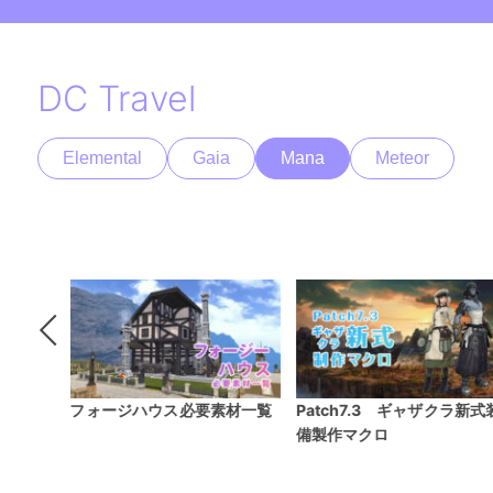
DC Travel
Elemental
Gaia
Mana
Meteor
素材一覧
Patch7.3 ギャザクラ新式装
Patch6.55 MW最終装備（
備製作マクロ
19ジョブ）