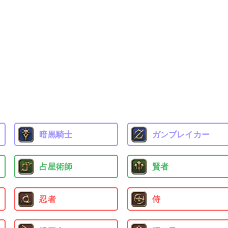
暗黒騎士
ガンブレイカー
占星術師
賢者
忍者
侍