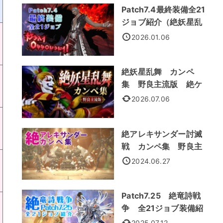
Patch7.4最終装備全21
ジョブ紹介（絶妖星乱
舞装備）
2026.01.06
絶妖星乱舞 カンペ
集 野良主流版 絶ケ
フカ
2026.07.06
絶アレキサンダー討滅
戦 カンペ集 野良主
流処理法
2024.06.27
Patch7.25 絶竜詩戦
争 全21ジョブ装備紹
介
2025.07.12