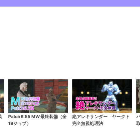
全
絶アレキサンダー ヤークト
パッチ6.4伝説採取場所と採
完全無視処理法
取時間