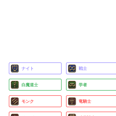
ナイト
戦士
白魔道士
学者
モンク
竜騎士