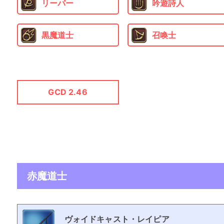
リーパー
吟遊詩人
黒魔道士
召喚士
GCD 2.46
赤魔道士
ヴォイドキャスト・レイピア