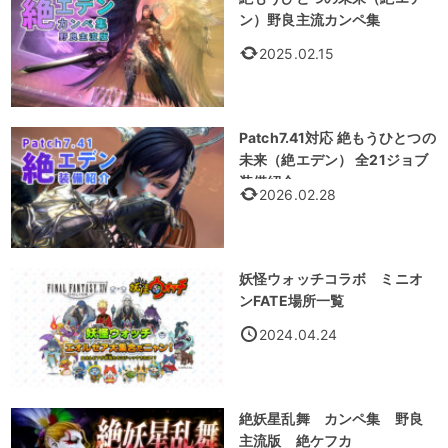
ン）野良主流カンペ集
2025.02.15
Patch7.41対応 絶もうひとつの
未来（絶エデン） 全21ジョブ
装備紹介
2026.02.28
妖怪ウォッチコラボ ミニオ
ンFATE場所一覧
2024.04.24
絶妖星乱舞 カンペ集 野良
主流版 絶ケフカ