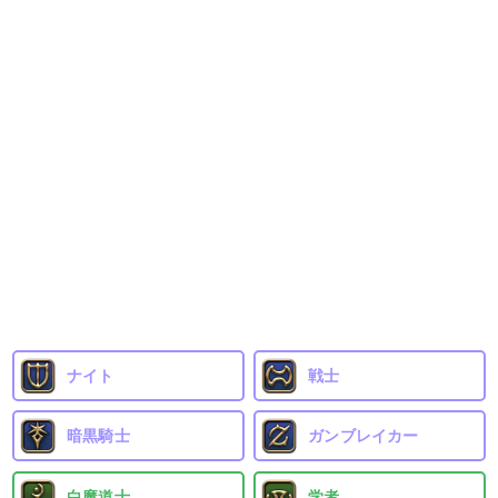
ナイト
戦士
暗黒騎士
ガンブレイカー
白魔道士
学者