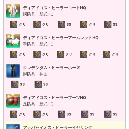
ディアドコス・ヒーラーコートHQ
胴防具
新式HQ
クリ
クリ
SS
クリ
SS
ディアドコス・ヒーラーアームレットHQ
手防具
新式HQ
クリ
クリ
クリ
クリ
クリ
クレデンダム・ヒーラーホーズ
脚防具
神曲
SS
SS
ディアドコス・ヒーラーブーツHQ
足防具
新式HQ
クリ
クリ
SS
SS
SS
アナバセイオス・ヒーラーイヤリング