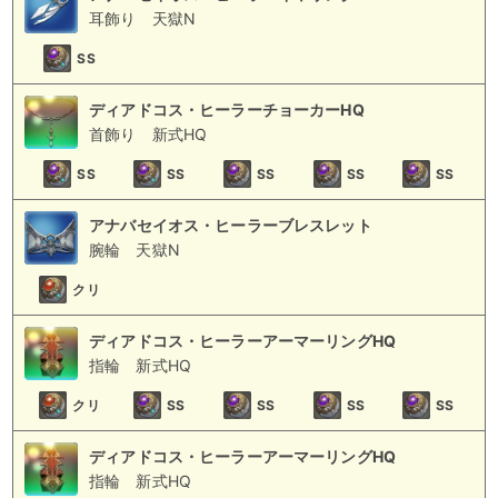
耳飾り
天獄N
SS
ディアドコス・ヒーラーチョーカーHQ
首飾り
新式HQ
SS
SS
SS
SS
SS
アナバセイオス・ヒーラーブレスレット
腕輪
天獄N
クリ
ディアドコス・ヒーラーアーマーリングHQ
指輪
新式HQ
クリ
SS
SS
SS
SS
ディアドコス・ヒーラーアーマーリングHQ
指輪
新式HQ