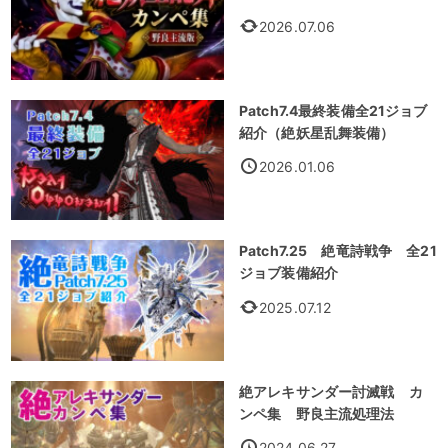
2026.07.06
Patch7.4最終装備全21ジョブ
紹介（絶妖星乱舞装備）
2026.01.06
Patch7.25 絶竜詩戦争 全21
ジョブ装備紹介
2025.07.12
絶アレキサンダー討滅戦 カ
ンペ集 野良主流処理法
2024.06.27