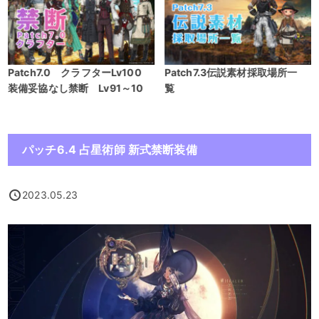
7.3伝説素材採取場所一
Patch7.3 ギャザクラ新式装
Patch7
備製作マクロ
プローラー
作マクロ
パッチ6.4 占星術師 新式禁断装備
2023.05.23