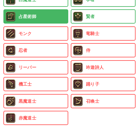
占星術師
賢者
モンク
竜騎士
忍者
侍
リーパー
吟遊詩人
機工士
踊り子
黒魔道士
召喚士
赤魔道士