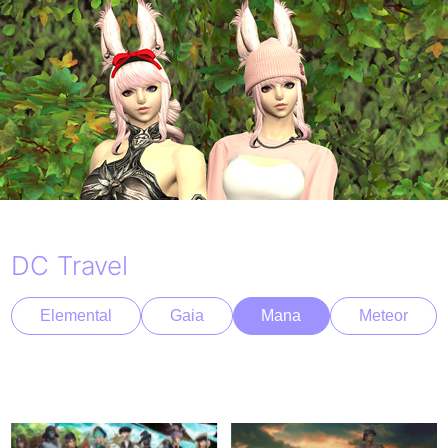
DC Travel
Elemental
Gaia
Mana
Meteor