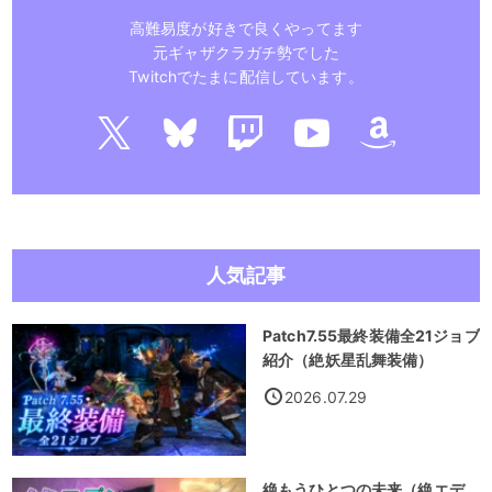
高難易度が好きで良くやってます
元ギャザクラガチ勢でした
Twitchでたまに配信しています。
人気記事
Patch7.55最終装備全21ジョブ
紹介（絶妖星乱舞装備）
2026.07.29
絶もうひとつの未来（絶エデ