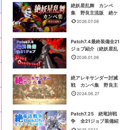
絶妖星乱舞 カンペ
集 野良主流版 絶ケ
フカ
2026.07.06
Patch7.4最終装備全21
ジョブ紹介（絶妖星乱
舞装備）
2026.01.06
絶アレキサンダー討滅
戦 カンペ集 野良主
流処理法
2024.06.27
Patch7.25 絶竜詩戦
争 全21ジョブ装備紹
介
2025.07.12