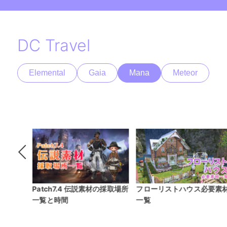
DC Travel
Elemental
Gaia
Mana
Meteor
の採取場所
フローリストハウス必要素材
Patch7.1 ギャザラー新式装
一覧
禁断