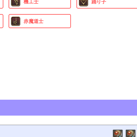
機工士
踊り子
赤魔道士