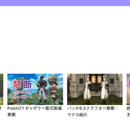
備
パッチ6.3クラフター禁断・
絶竜詩戦争 カンペ集 野良
マクロ紹介
主流・固定向け複数掲載