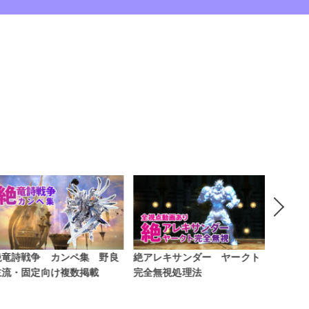
絶アレキサンダー ヤークト
ウンキウ級 潜水艦必要素材
シーラ
完全無視処理法
要素材