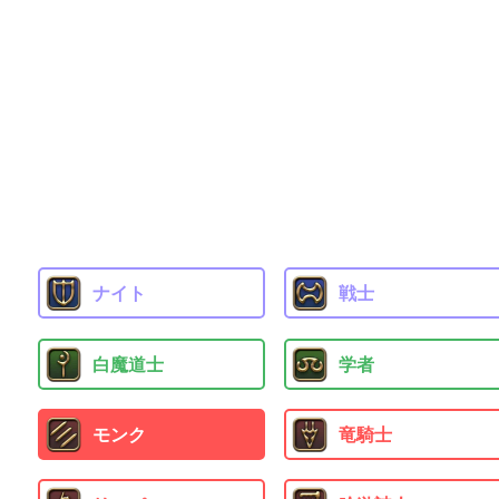
ナイト
戦士
白魔道士
学者
モンク
竜騎士