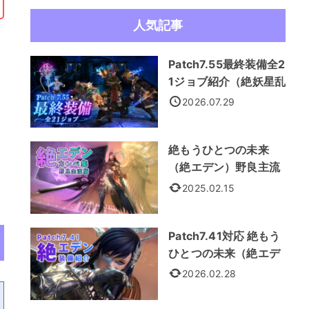
人気記事
Patch7.55最終装備全2
1ジョブ紹介（絶妖星乱
舞装備）
2026.07.29
絶もうひとつの未来
（絶エデン）野良主流
カンペ集
2025.02.15
Patch7.41対応 絶もう
ひとつの未来（絶エデ
ン） 全21ジョブ装備紹
2026.02.28
介