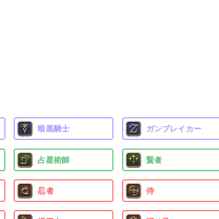
暗黒騎士
ガンブレイカー
占星術師
賢者
忍者
侍